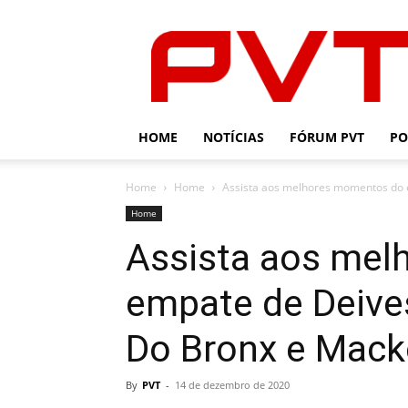
PVT
HOME
NOTÍCIAS
FÓRUM PVT
PO
Home
Home
Assista aos melhores momentos do e
Home
Assista aos me
empate de Deives
Do Bronx e Mack
By
PVT
-
14 de dezembro de 2020