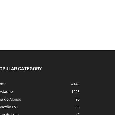
OPULAR CATEGORY
ome
4143
estaques
1298
aú do Alonso
90
onexão PVT
86
apo de Luta
47