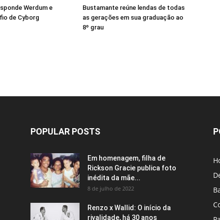
esponde Werdum e
Bustamante reúne lendas de todas
fio de Cyborg
as gerações em sua graduação ao
8º grau
POPULAR POSTS
P
Em homenagem, filha de
H
Rickson Gracie publica foto
D
inédita da mãe...
8 de julho de 2022
B
C
Renzo x Wallid: O início da
rivalidade, há 30 anos
P