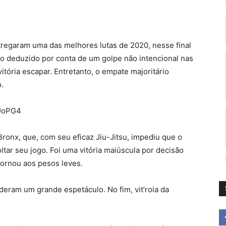
regaram uma das melhores lutas de 2020, nesse final
 deduzido por conta de um golpe não intencional nas
vitória escapar. Entretanto, o empate majoritário
o.
pUoPG4
Bronx, que, com seu eficaz Jiu-Jitsu, impediu que o
ar seu jogo. Foi uma vitória maiúscula por decisão
etornou aos pesos leves.
eram um grande espetáculo. No fim, vit’roia da