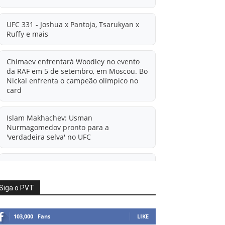
UFC 331 - Joshua x Pantoja, Tsarukyan x
Ruffy e mais
Chimaev enfrentará Woodley no evento
da RAF em 5 de setembro, em Moscou. Bo
Nickal enfrenta o campeão olímpico no
card
Islam Makhachev: Usman
Nurmagomedov pronto para a
'verdadeira selva' no UFC
'A diferença financeira é ainda maior
agora': Rico Verhoeven atualiza
informações sobre possível mudança
Siga o PVT
para o UFC após novas negociações.
103,000
Fans
LIKE
Islam Makhachev: Há concorrentes