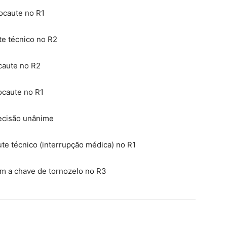
ocaute no R1
te técnico no R2
caute no R2
ocaute no R1
decisão unânime
e técnico (interrupção médica) no R1
um a chave de tornozelo no R3