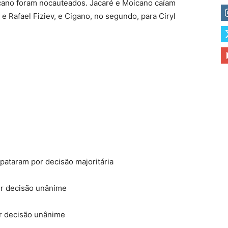
cano foram nocauteados. Jacaré e Moicano caíam
e Rafael Fiziev, e Cigano, no segundo, para Ciryl
ataram por decisão majoritária
r decisão unânime
r decisão unânime