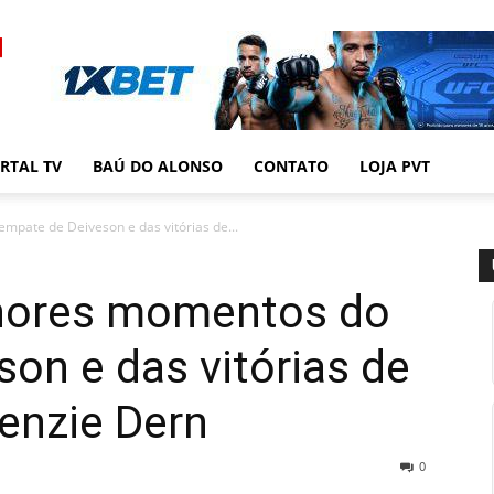
RTAL TV
BAÚ DO ALONSO
CONTATO
LOJA PVT
mpate de Deiveson e das vitórias de...
lhores momentos do
on e das vitórias de
enzie Dern
0