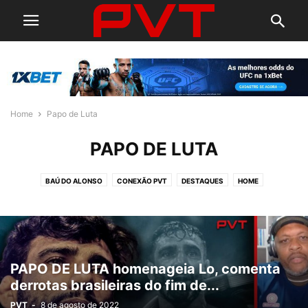
Home
Papo de Luta
PAPO DE LUTA
BAÚ DO ALONSO
CONEXÃO PVT
DESTAQUES
HOME
PAPO DE LUTA
RAIZ DO MMA
RESENHA PVT
PAPO DE LUTA homenageia Lo, comenta
derrotas brasileiras do fim de...
PVT
-
8 de agosto de 2022