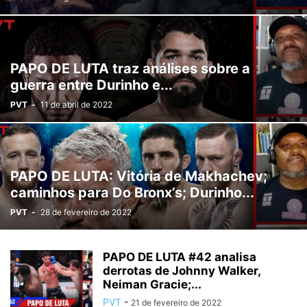
PAPO DE LUTA traz análises sobre a
guerra entre Durinho e...
PVT
-
11 de abril de 2022
PAPO DE LUTA: Vitória de Makhachev;
caminhos para Do Bronx’s; Durinho...
PVT
-
28 de fevereiro de 2022
PAPO DE LUTA #42 analisa
derrotas de Johnny Walker,
Neiman Gracie;...
PVT
-
21 de fevereiro de 2022