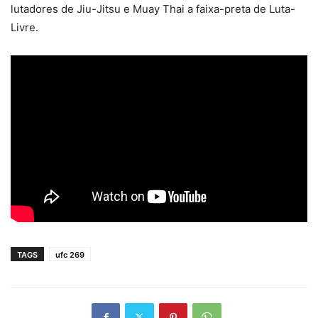
lutadores de Jiu-Jitsu e Muay Thai a faixa-preta de Luta-
Livre.
TAGS
ufc 269