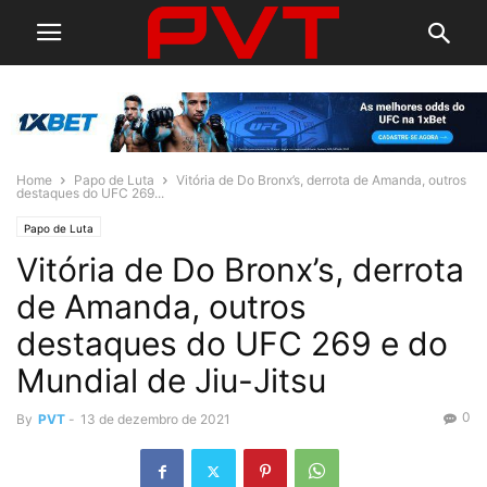
Home
Papo de Luta
Vitória de Do Bronx’s, derrota de Amanda, outros
destaques do UFC 269...
Papo de Luta
Vitória de Do Bronx’s, derrota
de Amanda, outros
destaques do UFC 269 e do
Mundial de Jiu-Jitsu
0
By
PVT
-
13 de dezembro de 2021