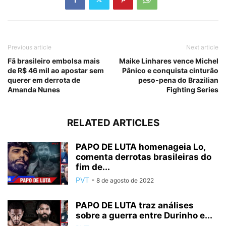
Previous article
Next article
Fã brasileiro embolsa mais
Maike Linhares vence Michel
de R$ 46 mil ao apostar sem
Pânico e conquista cinturão
querer em derrota de
peso-pena do Brazilian
Amanda Nunes
Fighting Series
RELATED ARTICLES
PAPO DE LUTA homenageia Lo,
comenta derrotas brasileiras do
fim de...
PVT
-
8 de agosto de 2022
PAPO DE LUTA traz análises
sobre a guerra entre Durinho e...