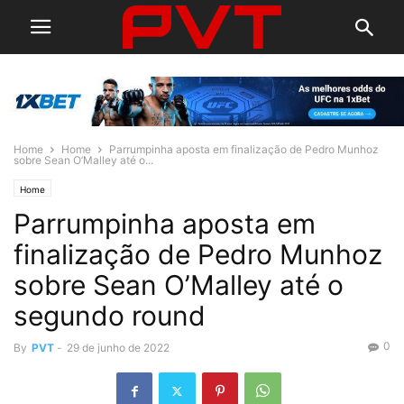
Home
Home
Parrumpinha aposta em finalização de Pedro Munhoz
sobre Sean O’Malley até o...
Home
Parrumpinha aposta em
finalização de Pedro Munhoz
sobre Sean O’Malley até o
segundo round
0
By
PVT
-
29 de junho de 2022