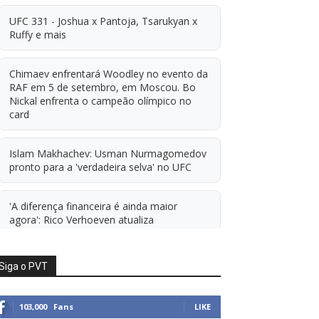
UFC 331 - Joshua x Pantoja, Tsarukyan x
Ruffy e mais
Chimaev enfrentará Woodley no evento da
RAF em 5 de setembro, em Moscou. Bo
Nickal enfrenta o campeão olímpico no
card
Islam Makhachev: Usman Nurmagomedov
pronto para a 'verdadeira selva' no UFC
'A diferença financeira é ainda maior
agora': Rico Verhoeven atualiza
informações sobre possível mudança para
o UFC após novas negociações.
Siga o PVT
Islam Makhachev: Há concorrentes demais
para Michael Morales simplesmente ficar
103,000
Fans
LIKE
sentado esperando. E ainda cutuca Prates