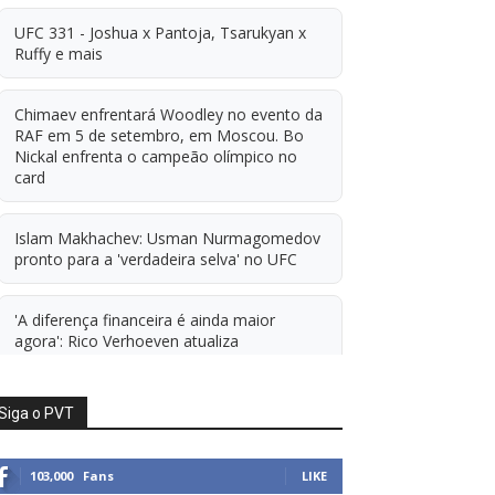
UFC 331 - Joshua x Pantoja, Tsarukyan x
Ruffy e mais
Chimaev enfrentará Woodley no evento da
RAF em 5 de setembro, em Moscou. Bo
Nickal enfrenta o campeão olímpico no
card
Islam Makhachev: Usman Nurmagomedov
pronto para a 'verdadeira selva' no UFC
'A diferença financeira é ainda maior
agora': Rico Verhoeven atualiza
informações sobre possível mudança para
o UFC após novas negociações.
Siga o PVT
Islam Makhachev: Há concorrentes demais
para Michael Morales simplesmente ficar
103,000
Fans
LIKE
sentado esperando. E ainda cutuca Prates