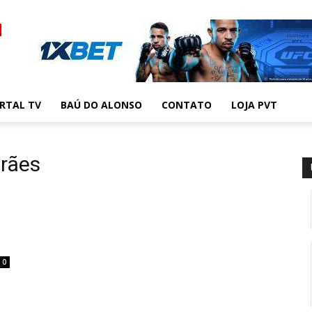
RTAL TV
BAÚ DO ALONSO
CONTATO
LOJA PVT
arães
0