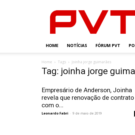
PVT
HOME
NOTÍCIAS
FÓRUM PVT
PO
Home
Tags
Joinha jorge guimarães
Tag: joinha jorge guim
Empresário de Anderson, Joinha
revela que renovação de contrato
com o...
Leonardo Fabri
-
9 de maio de 2019