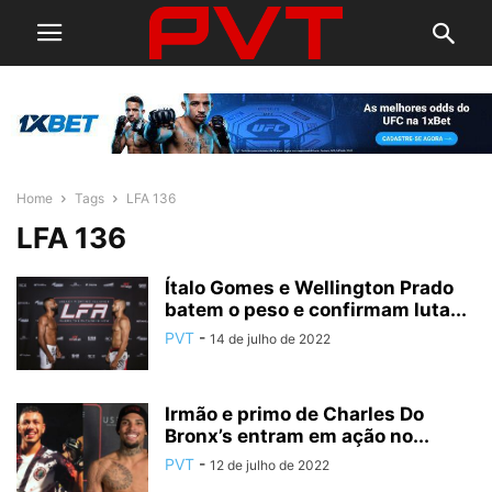
Home
Tags
LFA 136
LFA 136
Ítalo Gomes e Wellington Prado
batem o peso e confirmam luta...
PVT
-
14 de julho de 2022
Irmão e primo de Charles Do
Bronx’s entram em ação no...
PVT
-
12 de julho de 2022