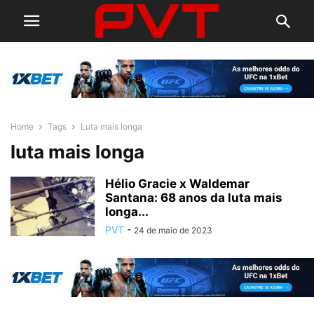
Home
Tags
Luta mais longa
luta mais longa
Hélio Gracie x Waldemar
Santana: 68 anos da luta mais
longa...
PVT
-
24 de maio de 2023