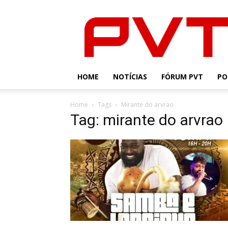
PVT
HOME
NOTÍCIAS
FÓRUM PVT
PO
Home
Tags
Mirante do arvrao
Tag: mirante do arvrao