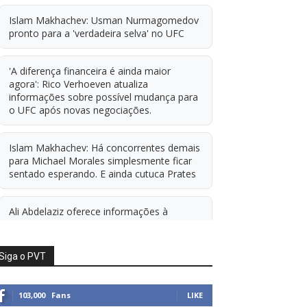
Islam Makhachev: Usman Nurmagomedov
pronto para a 'verdadeira selva' no UFC
'A diferença financeira é ainda maior
agora': Rico Verhoeven atualiza
informações sobre possível mudança para
o UFC após novas negociações.
Islam Makhachev: Há concorrentes demais
para Michael Morales simplesmente ficar
sentado esperando. E ainda cutuca Prates
Ali Abdelaziz oferece informações à
condição de agente livre de Usman
Nurmagomedov.
Siga o PVT
Alistair Overeem x Rico Verhoeven em
negociação
103,000
Fans
LIKE