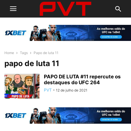
Home
Tags
Papo de luta 11
papo de luta 11
PAPO DE LUTA #11 repercute os
destaques do UFC 264
PVT
-
12 de julho de 2021