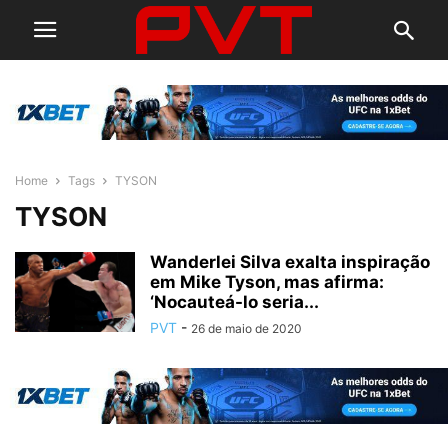
Home
Tags
TYSON
TYSON
Wanderlei Silva exalta inspiração
em Mike Tyson, mas afirma:
‘Nocauteá-lo seria...
PVT
-
26 de maio de 2020