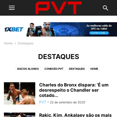
Home
Destaques
DESTAQUES
BAÚ DO ALONSO
CONEXÃO PVT
DESTAQUES
HOME
PAPO DE LUTA
RAIZ DO MMA
RESENHA PVT
Charles do Bronx dispara: ‘É um
desrespeito o Chandler ser
cotado...
PVT
-
22 de setembro de 2020
Rakic, Kim, Ankalaev são os mais