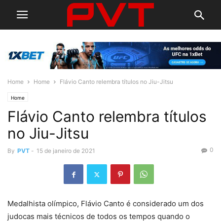
Home
Home
Flávio Canto relembra títulos no Jiu-Jitsu
Home
Flávio Canto relembra títulos
no Jiu-Jitsu
0
By
PVT
-
15 de janeiro de 2021
Medalhista olímpico, Flávio Canto é considerado um dos
judocas mais técnicos de todos os tempos quando o