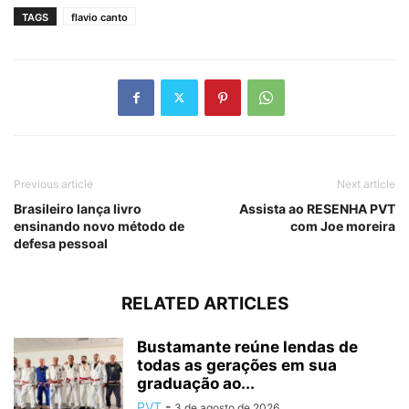
TAGS
flavio canto
Previous article
Next article
Brasileiro lança livro
Assista ao RESENHA PVT
ensinando novo método de
com Joe moreira
defesa pessoal
RELATED ARTICLES
Bustamante reúne lendas de
todas as gerações em sua
graduação ao...
PVT
-
3 de agosto de 2026