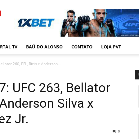
RTAL TV
BAÚ DO ALONSO
CONTATO
LOJA PVT
lator 260, PFL, Rizin e Anderson...
: UFC 263, Bellator
 Anderson Silva x
ez Jr.
0