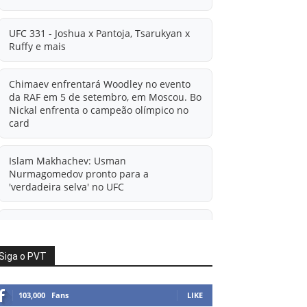
UFC 331 - Joshua x Pantoja, Tsarukyan x
Ruffy e mais
Chimaev enfrentará Woodley no evento
da RAF em 5 de setembro, em Moscou. Bo
Nickal enfrenta o campeão olímpico no
card
Islam Makhachev: Usman
Nurmagomedov pronto para a
'verdadeira selva' no UFC
'A diferença financeira é ainda maior
agora': Rico Verhoeven atualiza
informações sobre possível mudança
Siga o PVT
para o UFC após novas negociações.
103,000
Fans
LIKE
Islam Makhachev: Há concorrentes