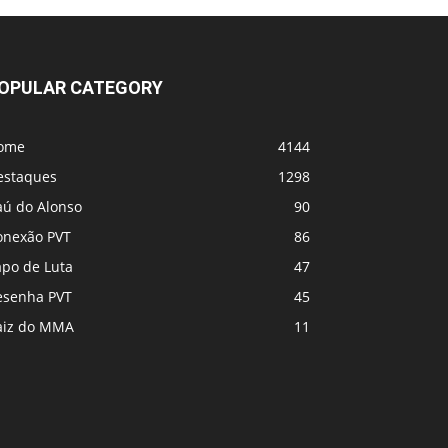
UFC 331 - Card
OPULAR CATEGORY
MVP e PFL se fundem! Vem coisa grande
por aí
ome
4144
estaques
1298
aú do Alonso
90
onexão PVT
86
apo de Luta
47
esenha PVT
45
aiz do MMA
11