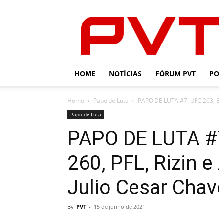
PVT
HOME
NOTÍCIAS
FÓRUM PVT
PO
Home
Papo de Luta
PAPO DE LUTA #7: UFC 263, Bel
Papo de Luta
PAPO DE LUTA #7
260, PFL, Rizin e
Julio Cesar Chav
By
PVT
-
15 de junho de 2021