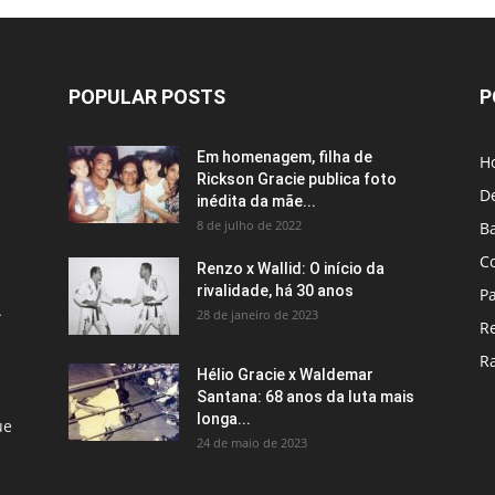
POPULAR POSTS
P
Em homenagem, filha de
H
Rickson Gracie publica foto
D
inédita da mãe...
8 de julho de 2022
B
C
Renzo x Wallid: O início da
rivalidade, há 30 anos
P
A
28 de janeiro de 2023
R
R
Hélio Gracie x Waldemar
Santana: 68 anos da luta mais
longa...
ue
24 de maio de 2023