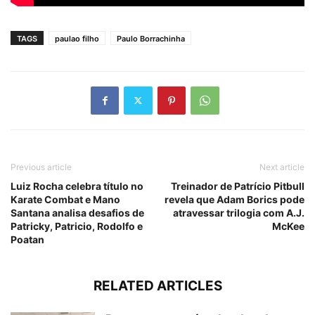
TAGS
paulao filho
Paulo Borrachinha
Previous article
Next article
Luiz Rocha celebra título no
Treinador de Patrício Pitbull
Karate Combat e Mano
revela que Adam Borics pode
Santana analisa desafios de
atravessar trilogia com A.J.
Patricky, Patricio, Rodolfo e
McKee
Poatan
RELATED ARTICLES