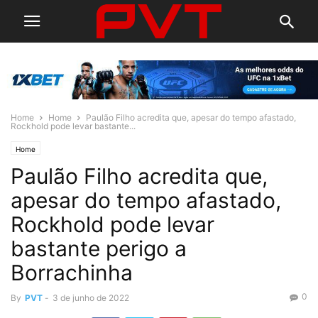
Home
Home
Paulão Filho acredita que, apesar do tempo afastado,
Rockhold pode levar bastante...
Home
Paulão Filho acredita que,
apesar do tempo afastado,
Rockhold pode levar
bastante perigo a
Borrachinha
0
By
PVT
-
3 de junho de 2022