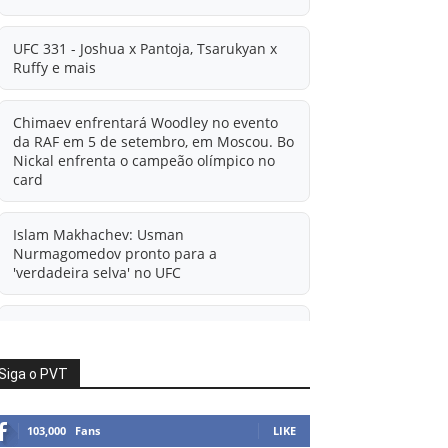
UFC 331 - Joshua x Pantoja, Tsarukyan x
Ruffy e mais
Chimaev enfrentará Woodley no evento
da RAF em 5 de setembro, em Moscou. Bo
Nickal enfrenta o campeão olímpico no
card
Islam Makhachev: Usman
Nurmagomedov pronto para a
'verdadeira selva' no UFC
'A diferença financeira é ainda maior
agora': Rico Verhoeven atualiza
informações sobre possível mudança
Siga o PVT
para o UFC após novas negociações.
103,000
Fans
LIKE
Islam Makhachev: Há concorrentes