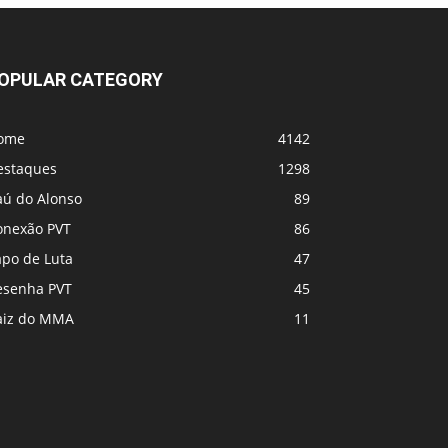
UFC 331 - Card
OPULAR CATEGORY
MVP e PFL se fundem! Vem coisa grande
por aí
ome
4142
estaques
1298
aú do Alonso
89
onexão PVT
86
apo de Luta
47
esenha PVT
45
aiz do MMA
11