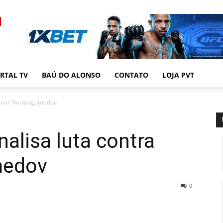
RTAL TV
BAÚ DO ALONSO
CONTATO
LOJA PVT
a Umar Nurmagomedov
nalisa luta contra
edov
0