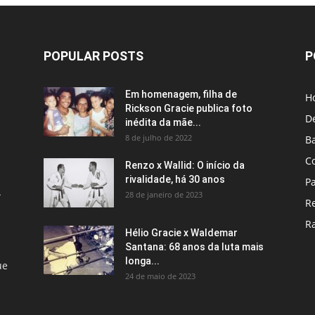
POPULAR POSTS
P
Em homenagem, filha de
H
Rickson Gracie publica foto
D
inédita da mãe...
8 de julho de 2022
B
C
Renzo x Wallid: O início da
rivalidade, há 30 anos
P
A
28 de janeiro de 2023
R
R
Hélio Gracie x Waldemar
Santana: 68 anos da luta mais
longa...
ue
24 de maio de 2023