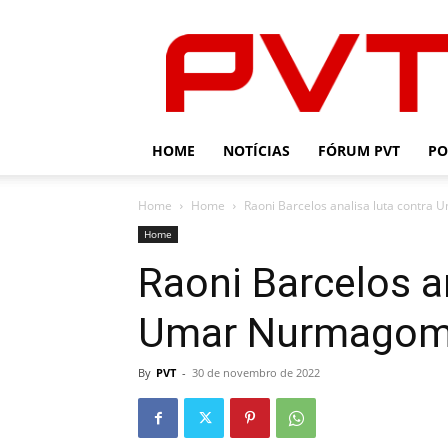
PVT
HOME
NOTÍCIAS
FÓRUM PVT
PO
Home
Home
Raoni Barcelos analisa luta contr
Home
Raoni Barcelos a
Umar Nurmagom
By
PVT
-
30 de novembro de 2022