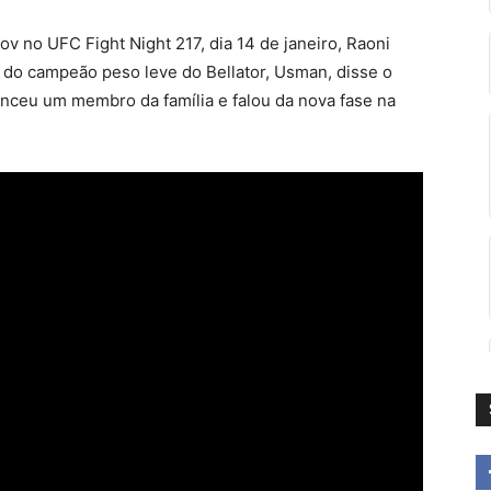
 no UFC Fight Night 217, dia 14 de janeiro, Raoni
o do campeão peso leve do Bellator, Usman, disse o
nceu um membro da família e falou da nova fase na