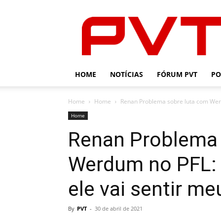
PVT
HOME
NOTÍCIAS
FÓRUM PVT
PO
Home
Home
Renan Problema sobre luta com Werd
Home
Renan Problema 
Werdum no PFL: 
ele vai sentir me
By
PVT
-
30 de abril de 2021