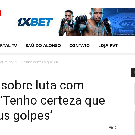
RTAL TV
BAÚ DO ALONSO
CONTATO
LOJA PVT
um no PFL: ‘Tenho certeza que ele...
sobre luta com
‘Tenho certeza que
us golpes’
0