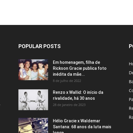
POPULAR POSTS
P
Em homenagem, filha de
H
Rickson Gracie publica foto
D
inédita da mãe...
8 de julho de 2022
B
C
Renzo x Wallid: O início da
rivalidade, há 30 anos
P
A
28 de janeiro de 2023
R
R
Hélio Gracie x Waldemar
Santana: 68 anos da luta mais
longa...