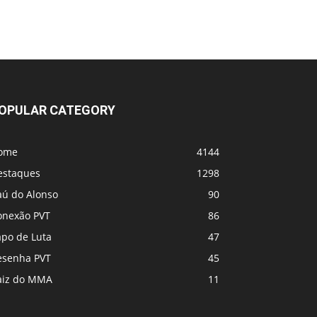
UFC 331 - Card
MVP e PFL se fundem! Vem coisa grande
por aí
OPULAR CATEGORY
ome
4144
estaques
1298
aú do Alonso
90
onexão PVT
86
apo de Luta
47
esenha PVT
45
aiz do MMA
11