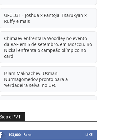
UFC 331 - Joshua x Pantoja, Tsarukyan x
Ruffy e mais
Chimaev enfrentará Woodley no evento
da RAF em 5 de setembro, em Moscou. Bo
Nickal enfrenta o campeão olímpico no
card
Islam Makhachev: Usman
Nurmagomedov pronto para a
'verdadeira selva' no UFC
'A diferença financeira é ainda maior
agora': Rico Verhoeven atualiza
informações sobre possível mudança
Siga o PVT
para o UFC após novas negociações.
103,000
Fans
LIKE
Islam Makhachev: Há concorrentes