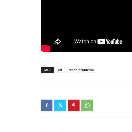
TAGS
pfl
renan problema