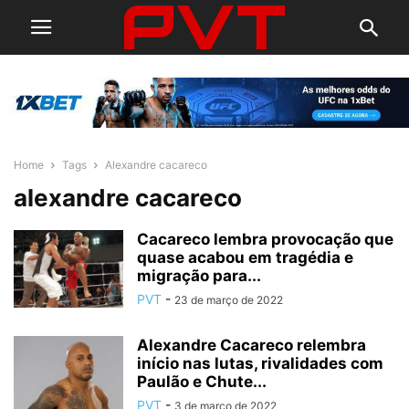
Home
Tags
Alexandre cacareco
alexandre cacareco
Cacareco lembra provocação que
quase acabou em tragédia e
migração para...
PVT
-
23 de março de 2022
Alexandre Cacareco relembra
início nas lutas, rivalidades com
Paulão e Chute...
PVT
-
3 de março de 2022