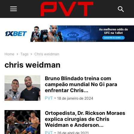
Home
Tags
Chris weidman
chris weidman
Bruno Blindado treina com
campeão mundial No Gi para
enfrentar Chris...
PVT
-
18 de janeiro de 2024
Ortopedista, Dr. Rickson Moraes
explica cirurgias de Chris
Weidman e Anderson...
PVT
-
26 de abril de 2021