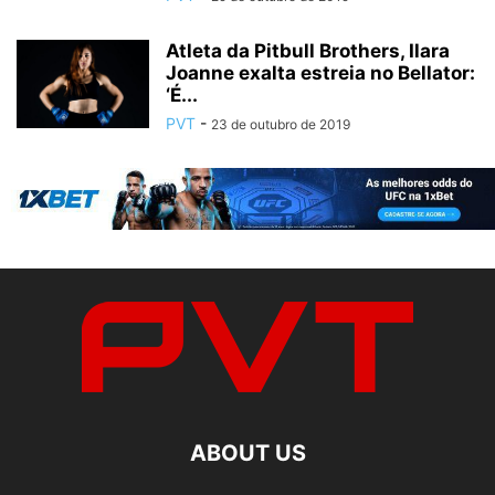
Atleta da Pitbull Brothers, Ilara
Joanne exalta estreia no Bellator:
‘É...
PVT
-
23 de outubro de 2019
ABOUT US