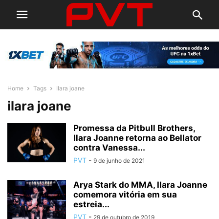
Home
Tags
Ilara joane
ilara joane
Promessa da Pitbull Brothers,
Ilara Joanne retorna ao Bellator
contra Vanessa...
PVT
-
9 de junho de 2021
Arya Stark do MMA, Ilara Joanne
comemora vitória em sua
estreia...
PVT
-
29 de outubro de 2019