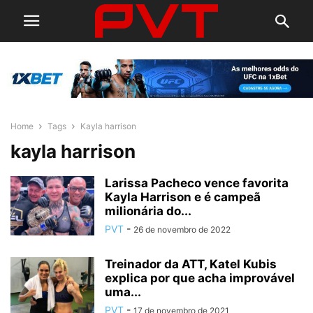
Home
Tags
Kayla harrison
kayla harrison
Larissa Pacheco vence favorita
Kayla Harrison e é campeã
milionária do...
PVT
-
26 de novembro de 2022
Treinador da ATT, Katel Kubis
explica por que acha improvável
uma...
PVT
-
17 de novembro de 2021