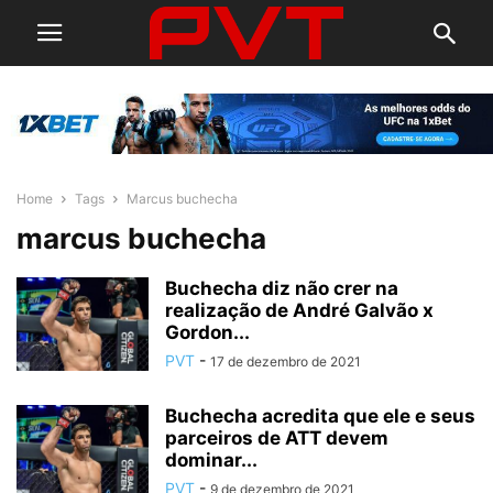
Home
Tags
Marcus buchecha
marcus buchecha
Buchecha diz não crer na
realização de André Galvão x
Gordon...
PVT
-
17 de dezembro de 2021
Buchecha acredita que ele e seus
parceiros de ATT devem
dominar...
PVT
-
9 de dezembro de 2021