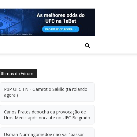
Últimas do Fórum
PbP UFC FN - Gamrot x Sakilld (tá rolando
agora!)
Carlos Prates debocha da provocação de
Uros Medic após nocaute no UFC Belgrado
Usman Nurmagomedov não vai "passar