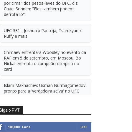
por cima" dos pesos-leves do UFC, diz
Chael Sonnen: "Eles também podem
derrotá-lo".
UFC 331 - Joshua x Pantoja, Tsarukyan x
Ruffy e mais
Chimaev enfrentará Woodley no evento da
RAF em 5 de setembro, em Moscou. Bo
Nickal enfrenta o campeão olímpico no
card
Islam Makhachev: Usman Nurmagomedov
pronto para a 'verdadeira selva' no UFC
'A diferença financeira é ainda maior
Siga o PVT
agora': Rico Verhoeven atualiza
informações sobre possível mudança para
o UFC após novas negociações.
103,000
Fans
LIKE