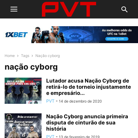
Home
Tags
Nação cyborg
nação cyborg
Lutador acusa Nação Cyborg de
retirá-lo de torneio injustamente
e empresário...
PVT
-
14 de dezembro de 2020
Nação Cyborg anuncia primeira
disputa de cinturão de sua
história
PVT
-
13 de fevereiro de 2019