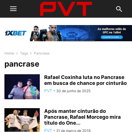
Home
Tags
Pancrase
pancrase
Rafael Coxinha luta no Pancrase
em busca de chance por cinturão
PVT
-
30 de junho de 2025
Após manter cinturão do
Pancrase, Rafael Morcego mira
título do One...
PVT
-
21 de março de 2019