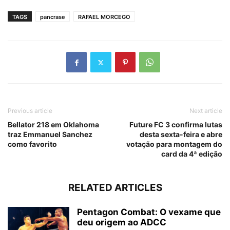
TAGS
pancrase
RAFAEL MORCEGO
Previous article
Next article
Bellator 218 em Oklahoma
Future FC 3 confirma lutas
traz Emmanuel Sanchez
desta sexta-feira e abre
como favorito
votação para montagem do
card da 4ª edição
RELATED ARTICLES
Pentagon Combat: O vexame que
deu origem ao ADCC