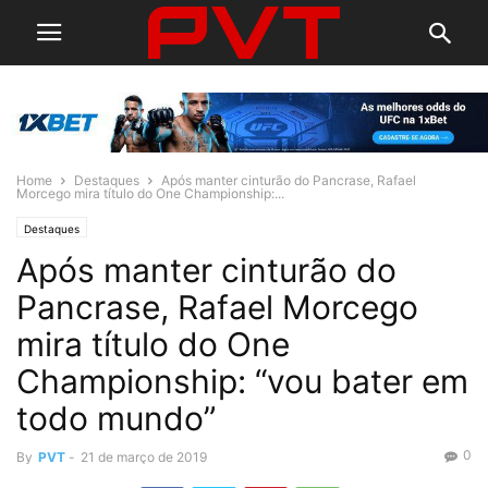
Home
Destaques
Após manter cinturão do Pancrase, Rafael
Morcego mira título do One Championship:...
Destaques
Após manter cinturão do
Pancrase, Rafael Morcego
mira título do One
Championship: “vou bater em
todo mundo”
0
By
PVT
-
21 de março de 2019