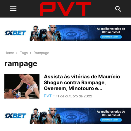
Home
Tags
Rampage
rampage
Assista às vitórias de Maurício
Shogun contra Rampage,
Overeem, Minotouro e...
PVT
-
11 de outubro de 2022