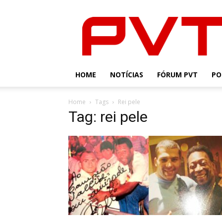
PVT
HOME
NOTÍCIAS
FÓRUM PVT
PO
Home
Tags
Rei pele
Tag: rei pele