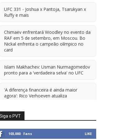
UFC 331 - Joshua x Pantoja, Tsarukyan x
Ruffy e mais
Chimaev enfrentará Woodley no evento da
RAF em 5 de setembro, em Moscou. Bo
Nickal enfrenta o campeão olímpico no
card
Islam Makhachev: Usman Nurmagomedov
pronto para a 'verdadeira selva' no UFC
'A diferença financeira é ainda maior
agora': Rico Verhoeven atualiza
informações sobre possível mudança para
o UFC após novas negociações.
Siga o PVT
Islam Makhachev: Há concorrentes demais
para Michael Morales simplesmente ficar
103,000
Fans
LIKE
sentado esperando. E ainda cutuca Prates