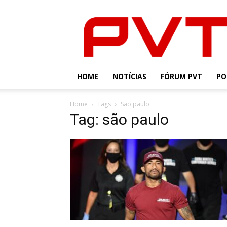
PVT
HOME
NOTÍCIAS
FÓRUM PVT
PO
Home
Tags
São paulo
Tag: são paulo