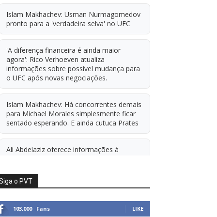
Islam Makhachev: Usman Nurmagomedov
pronto para a 'verdadeira selva' no UFC
'A diferença financeira é ainda maior
agora': Rico Verhoeven atualiza
informações sobre possível mudança para
o UFC após novas negociações.
Islam Makhachev: Há concorrentes demais
para Michael Morales simplesmente ficar
sentado esperando. E ainda cutuca Prates
Ali Abdelaziz oferece informações à
condição de agente livre de Usman
Nurmagomedov.
Siga o PVT
Alistair Overeem x Rico Verhoeven em
negociação
103,000
Fans
LIKE