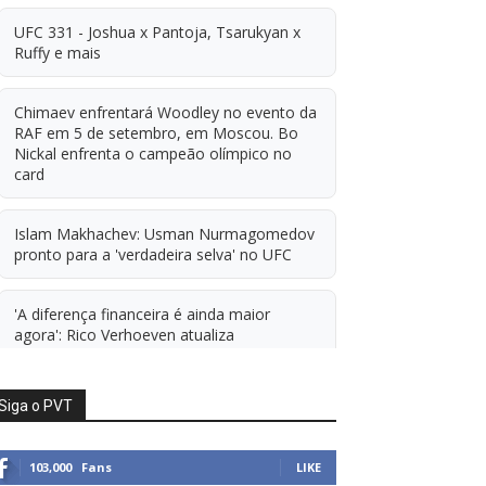
UFC 331 - Joshua x Pantoja, Tsarukyan x
Ruffy e mais
Chimaev enfrentará Woodley no evento da
RAF em 5 de setembro, em Moscou. Bo
Nickal enfrenta o campeão olímpico no
card
Islam Makhachev: Usman Nurmagomedov
pronto para a 'verdadeira selva' no UFC
'A diferença financeira é ainda maior
agora': Rico Verhoeven atualiza
informações sobre possível mudança para
o UFC após novas negociações.
Siga o PVT
Islam Makhachev: Há concorrentes demais
para Michael Morales simplesmente ficar
103,000
Fans
LIKE
sentado esperando. E ainda cutuca Prates