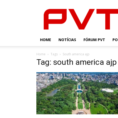
PVT
HOME
NOTÍCIAS
FÓRUM PVT
PO
Home
Tags
South america ajp
Tag: south america ajp