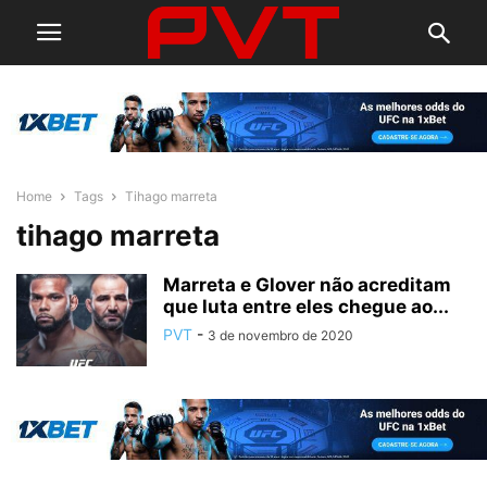
Home
Tags
Tihago marreta
tihago marreta
Marreta e Glover não acreditam
que luta entre eles chegue ao...
PVT
-
3 de novembro de 2020