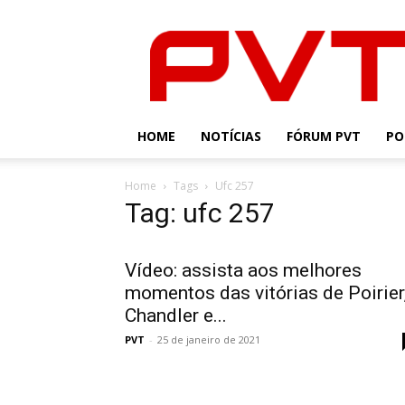
PVT
HOME
NOTÍCIAS
FÓRUM PVT
PO
Home
Tags
Ufc 257
Tag: ufc 257
Vídeo: assista aos melhores
momentos das vitórias de Poirier
Chandler e...
PVT
-
25 de janeiro de 2021