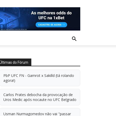
Últimas do Fórum
PbP UFC FN - Gamrot x Sakilld (tá rolando
agora!)
Carlos Prates debocha da provocação de
Uros Medic após nocaute no UFC Belgrado
Usman Nurmagomedov não vai "passar