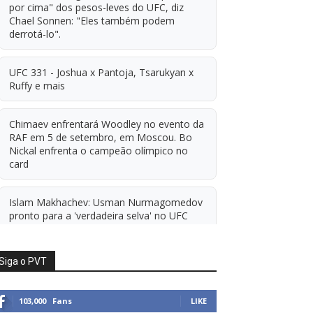
por cima" dos pesos-leves do UFC, diz
Chael Sonnen: "Eles também podem
derrotá-lo".
UFC 331 - Joshua x Pantoja, Tsarukyan x
Ruffy e mais
Chimaev enfrentará Woodley no evento da
RAF em 5 de setembro, em Moscou. Bo
Nickal enfrenta o campeão olímpico no
card
Islam Makhachev: Usman Nurmagomedov
pronto para a 'verdadeira selva' no UFC
'A diferença financeira é ainda maior
Siga o PVT
agora': Rico Verhoeven atualiza
informações sobre possível mudança para
o UFC após novas negociações.
103,000
Fans
LIKE