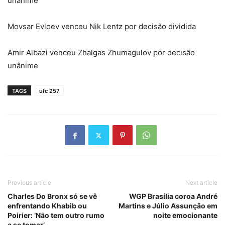
unânime
Movsar Evloev venceu Nik Lentz por decisão dividida
Amir Albazi venceu Zhalgas Zhumagulov por decisão
unânime
TAGS
ufc 257
Previous article
Next article
Charles Do Bronx só se vê
WGP Brasília coroa André
enfrentando Khabib ou
Martins e Júlio Assunção em
Poirier: ‘Não tem outro rumo
noite emocionante
a se tomar’