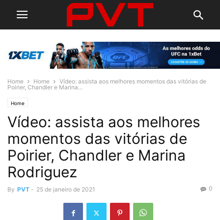
Home
Home
Vídeo: assista aos melhores momentos das vitórias de
Poirier, Chandler e Marina...
Home
Vídeo: assista aos melhores
momentos das vitórias de
Poirier, Chandler e Marina
Rodriguez
0
By
PVT
-
25 de janeiro de 2021