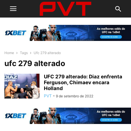
Home
Tags
Ufc 279 alterado
ufc 279 alterado
UFC 279 alterado: Diaz enfrenta
Ferguson, Chimaev encara
Holland
PVT
-
9 de setembro de 2022