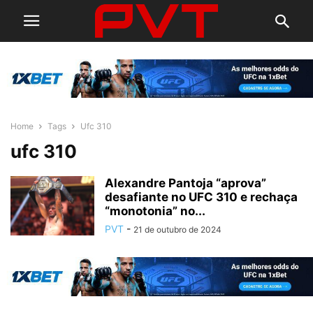
Home
Tags
Ufc 310
ufc 310
Alexandre Pantoja “aprova”
desafiante no UFC 310 e rechaça
“monotonia” no...
PVT
-
21 de outubro de 2024