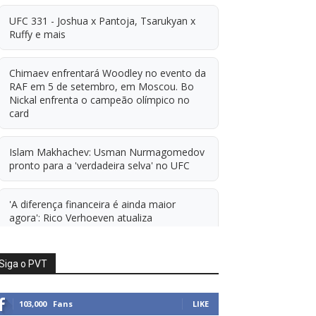
UFC 331 - Joshua x Pantoja, Tsarukyan x
Ruffy e mais
Chimaev enfrentará Woodley no evento da
RAF em 5 de setembro, em Moscou. Bo
Nickal enfrenta o campeão olímpico no
card
Islam Makhachev: Usman Nurmagomedov
pronto para a 'verdadeira selva' no UFC
'A diferença financeira é ainda maior
agora': Rico Verhoeven atualiza
informações sobre possível mudança para
o UFC após novas negociações.
Siga o PVT
Islam Makhachev: Há concorrentes demais
para Michael Morales simplesmente ficar
103,000
Fans
LIKE
sentado esperando. E ainda cutuca Prates