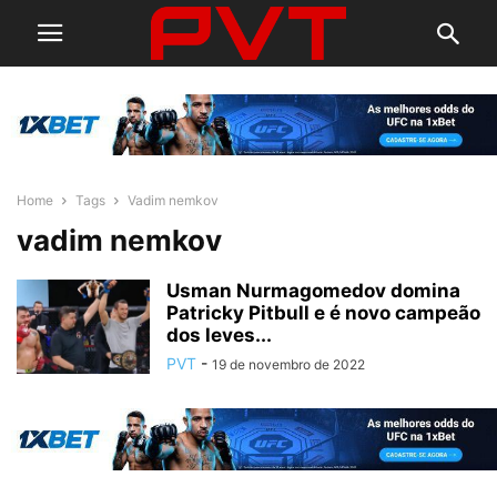
Home
Tags
Vadim nemkov
vadim nemkov
Usman Nurmagomedov domina
Patricky Pitbull e é novo campeão
dos leves...
PVT
-
19 de novembro de 2022