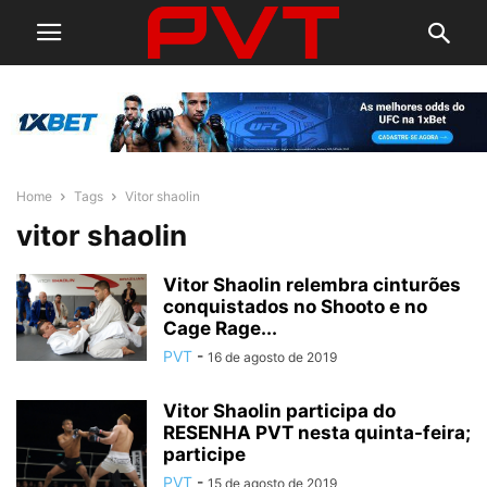
Home
Tags
Vitor shaolin
vitor shaolin
Vitor Shaolin relembra cinturões
conquistados no Shooto e no
Cage Rage...
PVT
-
16 de agosto de 2019
Vitor Shaolin participa do
RESENHA PVT nesta quinta-feira;
participe
PVT
-
15 de agosto de 2019