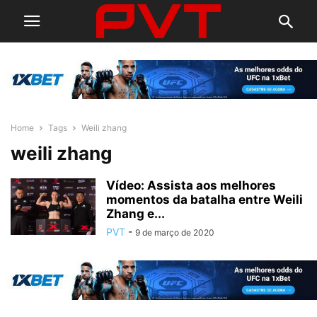
Home
Tags
Weili zhang
weili zhang
Vídeo: Assista aos melhores
momentos da batalha entre Weili
Zhang e...
PVT
-
9 de março de 2020