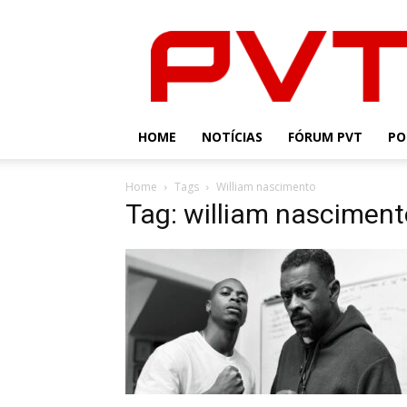
PVT
HOME
NOTÍCIAS
FÓRUM PVT
PO
Home
Tags
William nascimento
Tag: william nasciment