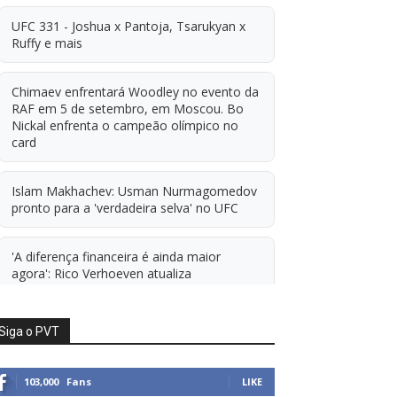
UFC 331 - Joshua x Pantoja, Tsarukyan x
Ruffy e mais
Chimaev enfrentará Woodley no evento da
RAF em 5 de setembro, em Moscou. Bo
Nickal enfrenta o campeão olímpico no
card
Islam Makhachev: Usman Nurmagomedov
pronto para a 'verdadeira selva' no UFC
'A diferença financeira é ainda maior
agora': Rico Verhoeven atualiza
informações sobre possível mudança para
o UFC após novas negociações.
Siga o PVT
Islam Makhachev: Há concorrentes demais
para Michael Morales simplesmente ficar
103,000
Fans
LIKE
sentado esperando. E ainda cutuca Prates