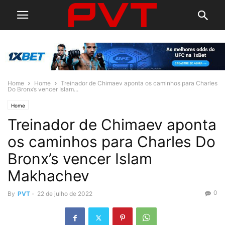
Home
Home
Treinador de Chimaev aponta os caminhos para Charles
Do Bronx’s vencer Islam...
Home
Treinador de Chimaev aponta
os caminhos para Charles Do
Bronx’s vencer Islam
Makhachev
0
By
PVT
-
22 de julho de 2022