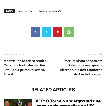
TAGS
alan finfou
charles do bronx's
Previous article
Next article
Mestre Joe Moreira realiza
Parrumpinha aposta em
Curso de Instrutor de Jiu-
Rakhmonov e aponta
Jitsu pela primeira vez no
diferenciais dos lutadores
Brasil
do Leste Europeu
RELATED ARTICLES
XFC: O Torneio underground que
lançou dois campeões do UFC