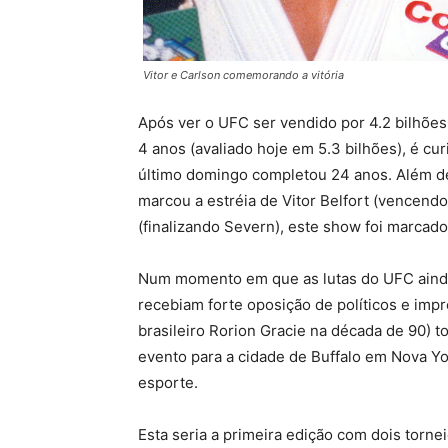
Vitor e Carlson comemorando a vitória
Após ver o UFC ser vendido por 4.2 bilhões
4 anos (avaliado hoje em 5.3 bilhões), é cu
último domingo completou 24 anos. Além de
marcou a estréia de Vitor Belfort (vencend
(finalizando Severn), este show foi marcad
Num momento em que as lutas do UFC aind
recebiam forte oposição de políticos e im
brasileiro Rorion Gracie na década de 90) t
evento para a cidade de Buffalo em Nova Yo
esporte.
Esta seria a primeira edição com dois tornei