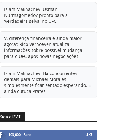
Islam Makhachev: Usman
Nurmagomedov pronto para a
'verdadeira selva' no UFC
'A diferença financeira é ainda maior
agora': Rico Verhoeven atualiza
informações sobre possível mudança
para o UFC após novas negociações.
Islam Makhachev: Há concorrentes
demais para Michael Morales
simplesmente ficar sentado esperando. E
ainda cutuca Prates
Ali Abdelaziz oferece informações à
condição de agente livre de Usman
Siga o PVT
Nurmagomedov.
103,000
Fans
LIKE
Alistair Overeem x Rico Verhoeven em