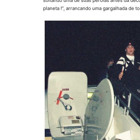
soltando uma de suas pérolas antes da deco
planeta !”, arrancando uma gargalhada de 