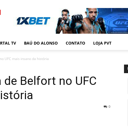
RTAL TV
BAÚ DO ALONSO
CONTATO
LOJA PVT
 no UFC mais insano da história
a de Belfort no UFC
istória
0