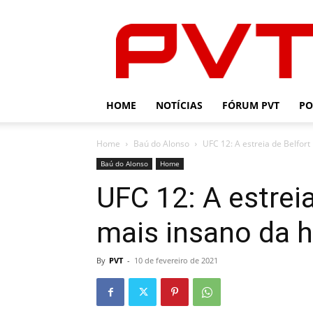
PVT
HOME
NOTÍCIAS
FÓRUM PVT
PO
Home
Baú do Alonso
UFC 12: A estreia de Belfort
Baú do Alonso
Home
UFC 12: A estrei
mais insano da h
By
PVT
-
10 de fevereiro de 2021