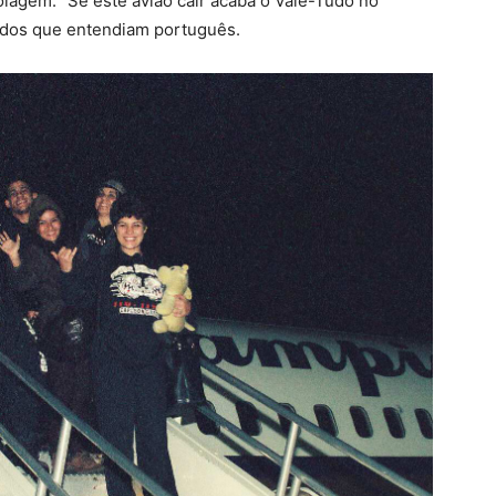
lagem: “Se este avião cair acaba o
Vale-Tudo no
todos que entendiam português.