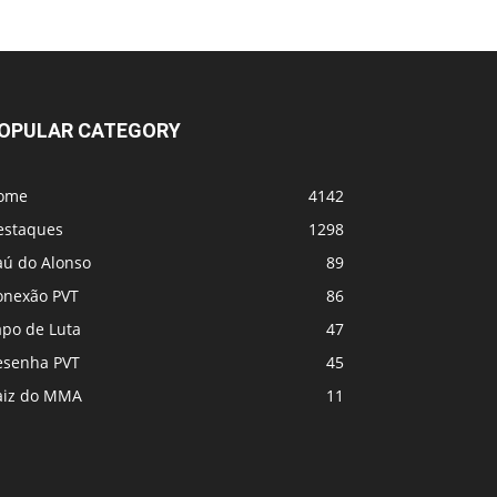
UFC 331 - Card
MVP e PFL se fundem! Vem coisa grande
por aí
OPULAR CATEGORY
ome
4142
estaques
1298
aú do Alonso
89
onexão PVT
86
apo de Luta
47
esenha PVT
45
aiz do MMA
11