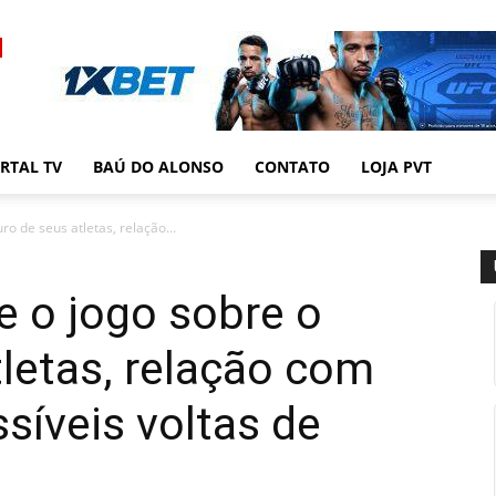
RTAL TV
BAÚ DO ALONSO
CONTATO
LOJA PVT
ro de seus atletas, relação...
e o jogo sobre o
tletas, relação com
síveis voltas de