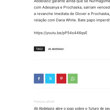
Abdelaziz garante ainda que se Nurmagome
com Adesanya e Prochaska, sairiam vencedor
a revanche imediata de Glover e Prochaska,
relação com Dana White. Bate papo imperdí
https://youtu.be/pP54s446qsE
TAGS
ali abdelaziz
Previous article
Ali Abdelaziz abre o jogo sobre o futuro de se