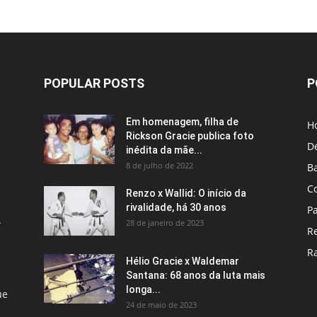
POPULAR POSTS
P
Em homenagem, filha de
H
Rickson Gracie publica foto
D
inédita da mãe...
8 de julho de 2022
B
C
Renzo x Wallid: O início da
rivalidade, há 30 anos
P
A
28 de janeiro de 2023
R
R
Hélio Gracie x Waldemar
Santana: 68 anos da luta mais
longa...
ue
24 de maio de 2023