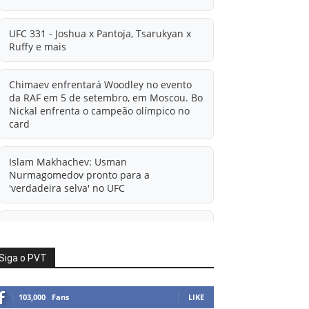
UFC 331 - Joshua x Pantoja, Tsarukyan x
Ruffy e mais
Chimaev enfrentará Woodley no evento
da RAF em 5 de setembro, em Moscou. Bo
Nickal enfrenta o campeão olímpico no
card
Islam Makhachev: Usman
Nurmagomedov pronto para a
'verdadeira selva' no UFC
'A diferença financeira é ainda maior
agora': Rico Verhoeven atualiza
informações sobre possível mudança
Siga o PVT
para o UFC após novas negociações.
103,000
Fans
LIKE
Islam Makhachev: Há concorrentes