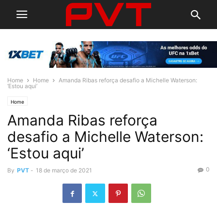
Home
Home
Amanda Ribas reforça desafio a Michelle Waterson:
‘Estou aqui’
Home
Amanda Ribas reforça
desafio a Michelle Waterson:
‘Estou aqui’
0
By
PVT
-
18 de março de 2021