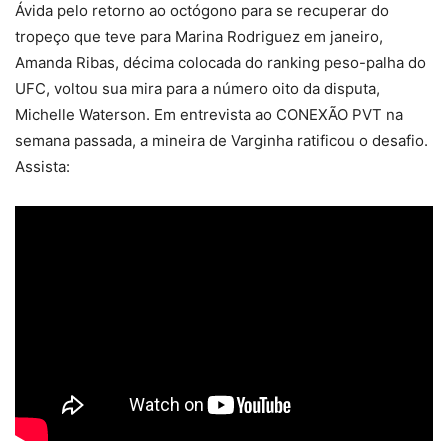
Ávida pelo retorno ao octógono para se recuperar do
tropeço que teve para Marina Rodriguez em janeiro,
Amanda Ribas, décima colocada do ranking peso-palha do
UFC, voltou sua mira para a número oito da disputa,
Michelle Waterson. Em entrevista ao CONEXÃO PVT na
semana passada, a mineira de Varginha ratificou o desafio.
Assista: