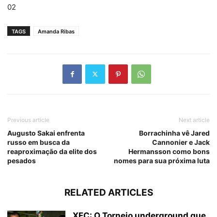
02
TAGS
Amanda Ribas
Previous article
Next article
Augusto Sakai enfrenta
Borrachinha vê Jared
russo em busca da
Cannonier e Jack
reaproximação da elite dos
Hermansson como bons
pesados
nomes para sua próxima luta
RELATED ARTICLES
XFC: O Torneio underground que