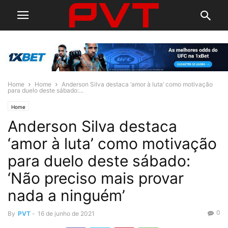
Home
Home
Anderson Silva destaca ‘amor à luta’ como motivação
para duelo deste sábado:...
Home
Anderson Silva destaca
‘amor à luta’ como motivação
para duelo deste sábado:
‘Não preciso mais provar
nada a ninguém’
0
By
PVT
-
16 de junho de 2021