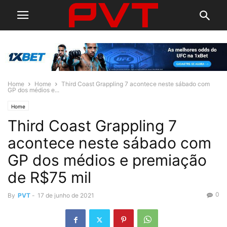
Home
Home
Third Coast Grappling 7 acontece neste sábado com
GP dos médios e...
Home
Third Coast Grappling 7
acontece neste sábado com
GP dos médios e premiação
de R$75 mil
0
By
PVT
-
17 de junho de 2021