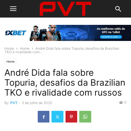
Home
Home
André Dida fala sobre Topuria, desafios da Brazilian
TKO e rivalidade com...
Home
André Dida fala sobre
Topuria, desafios da Brazilian
TKO e rivalidade com russos
0
By
PVT
-
3 de julho de 2025