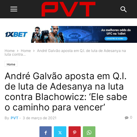
Home
Home
André Galvão aposta em Q.I. de luta de Adesanya na
luta contra...
Home
André Galvão aposta em Q.I.
de luta de Adesanya na luta
contra Blachowicz: ‘Ele sabe
o caminho para vencer’
0
By
PVT
-
3 de março de 2021