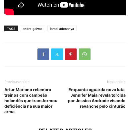
TAGS
andre galvao
israel adesanya
Previous article
Next article
Artur Mariano relembra
Enquanto aguarda nova luta,
treinos com campeão
Jennifer Maia revela torcida
holandês que transformou
por Jessica Andrade visando
deficiência na sua maior
revanche pelo cinturão
arma