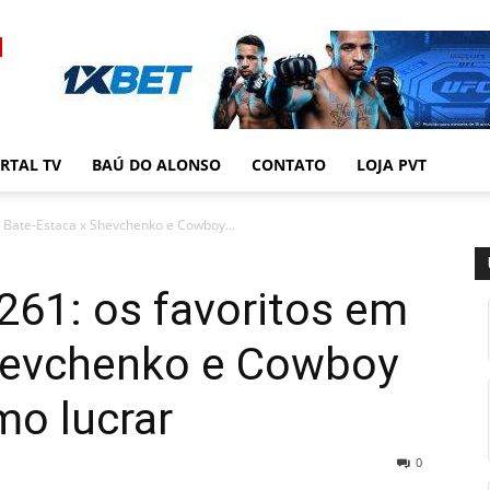
RTAL TV
BAÚ DO ALONSO
CONTATO
LOJA PVT
 Bate-Estaca x Shevchenko e Cowboy...
261: os favoritos em
hevchenko e Cowboy
mo lucrar
0