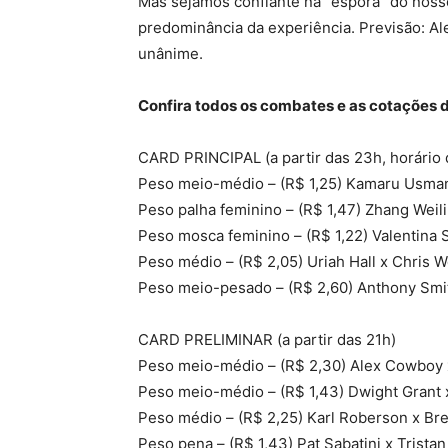
Mas sejamos confiante na “espora” do no
predominância da experiência. Previsão: Alex
unânime.
Confira todos os combates e as cotações 
CARD PRINCIPAL (a partir das 23h, horário d
Peso meio-médio – (R$ 1,25) Kamaru Usman
Peso palha feminino – (R$ 1,47) Zhang Weil
Peso mosca feminino – (R$ 1,22) Valentina 
Peso médio – (R$ 2,05) Uriah Hall x Chris 
Peso meio-pesado – (R$ 2,60) Anthony Smit
CARD PRELIMINAR (a partir das 21h)
Peso meio-médio – (R$ 2,30) Alex Cowboy 
Peso meio-médio – (R$ 1,43) Dwight Grant x
Peso médio – (R$ 2,25) Karl Roberson x Bre
Peso pena – (R$ 1,43) Pat Sabatini x Trista