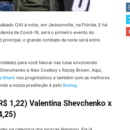
ábado (24) à noite, em Jacksonville, na Flórida. E há
demia da Covid-19, será o primeiro evento do
 principal, o grande combate da noite será entre
nidades para você faturar nas lutas envolvendo
na Shevchenko e Alex Cowboy x Randy Brown. Aqui,
s Shark
nos prognósticos e também com as melhores
ando a nossa predileção é pelo
Bodog
.
$ 1,22) Valentina Shevchenko x
4,25)
r na categoria dos moscas feminino. Ela já