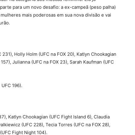
, parte para um novo desafio: a ex-campeã (peso palha)
 mulheres mais poderosas em sua nova divisão e vai
urão.
FC 231), Holly Holm (UFC na FOX 20), Katlyn Chookagian
 157), Julianna (UFC na FOX 23), Sarah Kaufman (UFC
 UFC 196).
7), Katlyn Chookagian (UFC Fight Island 6), Claudia
walkiewicz (UFC 228), Tecia Torres (UFC na FOX 28),
(UFC Fight Night 104).