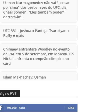
Usman Nurmagomedov não vai "passar
por cima" dos pesos-leves do UFC, diz
Chael Sonnen: "Eles também podem
derrotá-lo".
UFC 331 - Joshua x Pantoja, Tsarukyan x
Ruffy e mais
Chimaev enfrentará Woodley no evento
da RAF em 5 de setembro, em Moscou. Bo
Nickal enfrenta o campeão olímpico no
card
Islam Makhachev: Usman
Nurmagomedov pronto para a
'verdadeira selva' no UFC
Siga o PVT
'A diferença financeira é ainda maior
agora': Rico Verhoeven atualiza
103,000
Fans
LIKE
informações sobre possível mudança