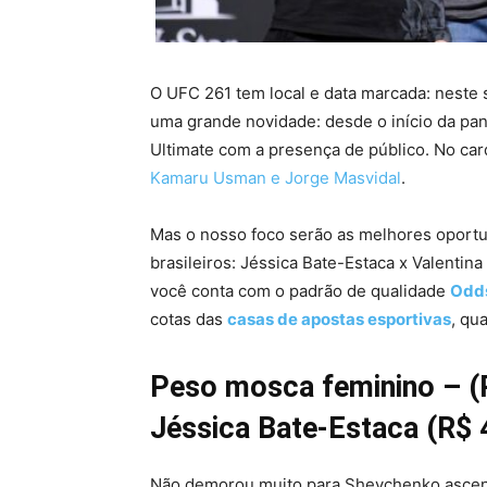
O UFC 261 tem local e data marcada: neste s
uma grande novidade: desde o início da pan
Ultimate com a presença de público. No card
Kamaru Usman e Jorge Masvidal
.
Mas o nosso foco serão as melhores oportu
brasileiros: Jéssica Bate-Estaca x Valenti
você conta com o padrão de qualidade
Odd
cotas das
casas de apostas esportivas
, qu
Peso mosca feminino – (R
Jéssica Bate-Estaca (R$ 
Não demorou muito para Shevchenko ascende