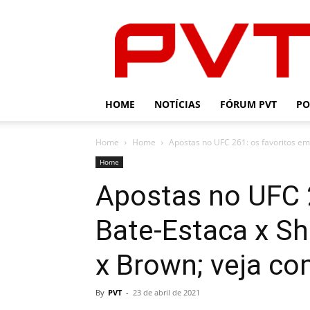
PVT
HOME
NOTÍCIAS
FÓRUM PVT
PO
Home
Home
Apostas no UFC 261: os favoritos em
Home
Apostas no UFC 
Bate-Estaca x S
x Brown; veja co
By
PVT
-
23 de abril de 2021