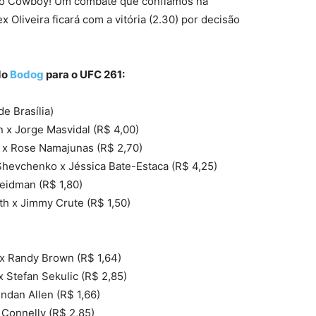
sso Cowboy! Um combate que confiamos na
 Oliveira ficará com a vitória (2.30) por decisão
do
Bodog
para o UFC 261:
e Brasília)
 x Jorge Masvidal (R$ 4,00)
i x Rose Namajunas (R$ 2,70)
Shevchenko x Jéssica Bate-Estaca (R$ 4,25)
Weidman (R$ 1,80)
h x Jimmy Crute (R$ 1,50)
x Randy Brown (R$ 1,64)
 Stefan Sekulic (R$ 2,85)
ndan Allen (R$ 1,66)
n Connelly (R$ 2,85)