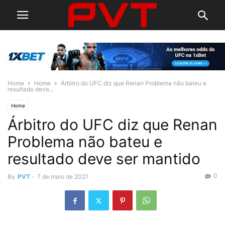
Home
Home
Árbitro do UFC diz que Renan Problema não bateu e
resultado deve...
Home
Árbitro do UFC diz que Renan
Problema não bateu e
resultado deve ser mantido
0
By
PVT
-
7 de maio de 2021